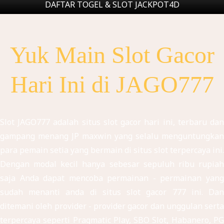
DAFTAR TOGEL & SLOT JACKPOT4D
Yuk Main Slot Gacor
Hari Ini di JAGO777
Slot JAGO777 adalah situs slot gacor hari ini, terbaru dan
gampang menang JP maxwin yang selalu menguntungkan
para pemain setia yang bermain di situs slot terpercaya ini.
Dengan modal kecil hanya sebesar sepuluh ribu rupiah
saja Anda dapat mencoba permainan - permainan yang
sudah menanti anda di situs slot gacor 777 ini. Dan
ditemani oleh provider - provider gacor dan unggulan serta
terpercaya seperti Pragmatic Play, SBO Slot, Habanero, PG