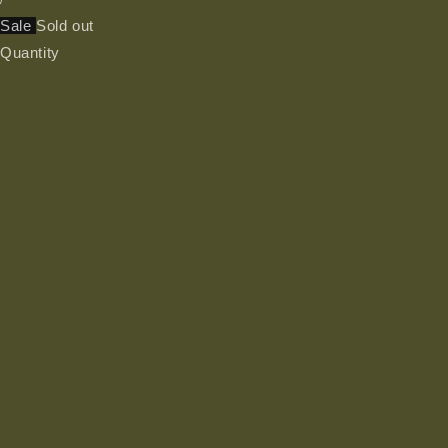
/
n
p
u
g
l
Sale
Sold out
i
e
l
u
e
Quantity
t
r
a
l
p
p
r
r
a
r
i
p
r
i
c
r
p
c
e
i
r
e
c
i
e
c
e