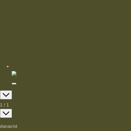
r
o
d
u
c
t
i
n
f
o
r
O
m
p
a
e
n
t
1
/
o
1
m
i
e
f
d
o
i
a
danaslot
n
1