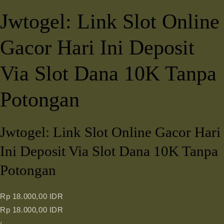
i
Jwtogel: Link Slot Online
n
m
o
Gacor Hari Ini Deposit
d
a
l
Via Slot Dana 10K Tanpa
Potongan
Jwtogel: Link Slot Online Gacor Hari
Ini Deposit Via Slot Dana 10K Tanpa
Potongan
R
Rp 18.000,00 IDR
e
R
S
Rp 18.000,00 IDR
U
g
e
a