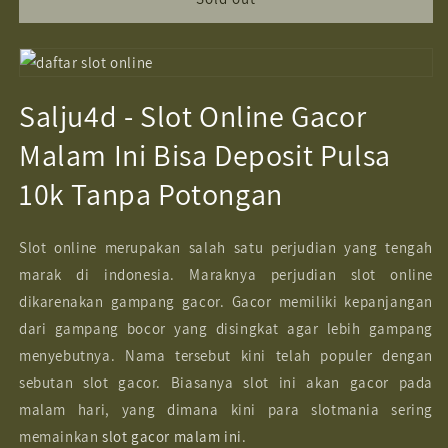
Salju4d
Salju4d
-
-
Slot
Slot
Online
Online
Gacor
Gacor
Salju4d - Slot Online Gacor
Malam
Malam
Ini
Ini
Malam Ini Bisa Deposit Pulsa
Bisa
Bisa
10k Tanpa Potongan
Deposit
Deposit
Pulsa
Pulsa
10k
10k
Slot online merupakan salah satu perjudian yang tengah
Tanpa
Tanpa
marak di indonesia. Maraknya perjudian slot online
Potongan
Potongan
dikarenakan gampang gacor. Gacor memiliki kepanjangan
dari gampang bocor yang disingkat agar lebih gampang
menyebutnya. Nama tersebut kini telah populer dengan
sebutan slot gacor. Biasanya slot ini akan gacor pada
malam hari, yang dimana kini para slotmania sering
memainkan
slot gacor malam ini
.