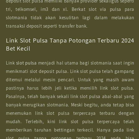
deposit slot pulsa memiliki banyak provider sekaligus seperti
tri, telkomsel, im3 dan xl. Berkat slot via pulsa para
slotmania tidak akan kesulitan lagi dalam melakukan
transaksi deposit seperti transfer bank.
Link Slot Pulsa Tanpa Potongan Terbaru 2024
Bet Kecil
Link
slot pulsa
menjadi hal utama bagi slotmania saat ingin
menikmati slot deposit pulsa. Link slot pulsa telah gampang
ditemui melalui mesin pencari. Untuk yang masih awam
pastinya harus lebih jeli ketika memilih link slot pulsa.
Pasalnya, telah banyak sekali link slot pulsa abal-abal yang
banyak merugikan slotmania. Meski begitu, anda tetap bisa
menemukan link slot pulsa terpercaya terbaru dengan
mudah. Terlebih, kini link slot pulsa terpercaya telah
memberikan taruhan bettingan terkecil. Hanya pada link
slot pulsa tanpa potongan terbaru 2024 anda bisa