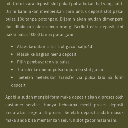
ini. Untuk cara deposit slot pakai pulsa bukan hal yang sulit.
Disini kami akan memberikan cara untuk deposit slot pakai
pulsa 10k tanpa potongan. Dijamin akan mudah dimengerti
dan dilakukan oleh semua orang. Berikut cara deposit slot
pakai pulsa 10000 tanpa potongan:
Akses ke dalam situs slot gacor salju4d
Masuk ke bagian menu deposit
Pilih pembayaran via pulsa
Transfer ke nomor pulsa tujuan bo slot gacor
Setelah melakukan transfer via pulsa lalu isi form
deposit
Apabila sudah mengisi form maka deposit akan diproses oleh
customer service. Hanya beberapa menit proses deposit
anda akan segera di proses. Setelah deposit sudah masuk
maka anda bisa memainkan seluruh slot gacor malam ini.